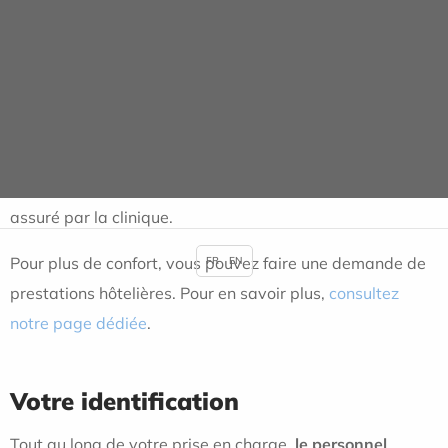
vous d'avoir préparé les affaires suivantes :
Objets de toilette (dentifrice, brosse à dents, savon,
rasoir, etc.),
Serviette de toilette,
Pyjama, robe de chambre et pantoufles.
Le blanchissage de votre linge personnel n’est pas
assuré par la clinique.
Pour plus de confort, vous pouvez faire une demande de
FR
EN
prestations hôtelières. Pour en savoir plus,
consultez
notre page dédiée
.
Votre identification
Tout au long de votre prise en charge,
le personnel