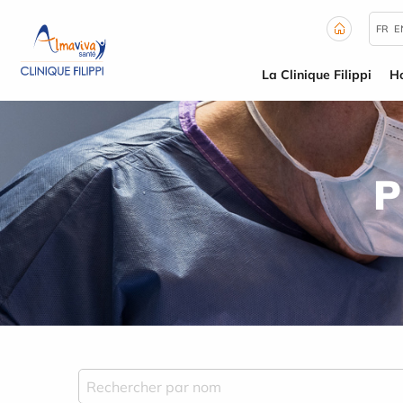
Panneau de gestion des cookies
FR
E
La Clinique Filippi
Ho
P