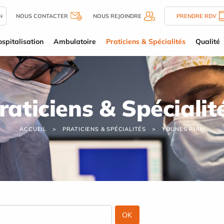
N
NOUS CONTACTER
NOUS REJOINDRE
PRENDRE RDV
spitalisation
Ambulatoire
Praticiens & Spécialités
Qualité
raticiens & Spécialit
ACCUEIL
PRATICIENS & SPÉCIALITÉS
YOUNES RIAH