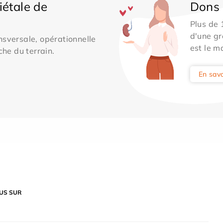
iétale de
Dons 
Plus de
d'une gr
sversale, opérationnelle
est le m
che du terrain.
En savo
US SUR